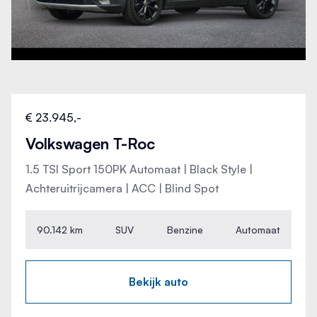
Vermoeidheids herkenning
Vervolgbotsing preventie
Verwarmde voorstoelen
€ 23.945,-
Volkswagen T-Roc
Volledig digitaal instrumentenpaneel
1.5 TSI Sport 150PK Automaat | Black Style |
Voorstoelen in hoogte verstelbaar
Achteruitrijcamera | ACC | Blind Spot
WiFi voorbereiding
90.142 km
SUV
Benzine
Automaat
Bekijk auto