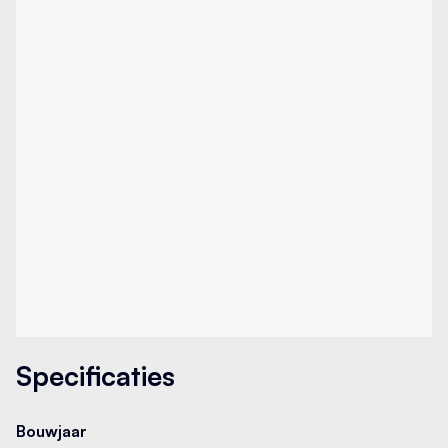
Airco separaat achter
Aluminium interieur afwerking
Android Auto
Anti Blokkeer Systeem (ABS)
Apple Carplay
Armsteun voor
Specificaties
Audio installatie premium
Bouwjaar