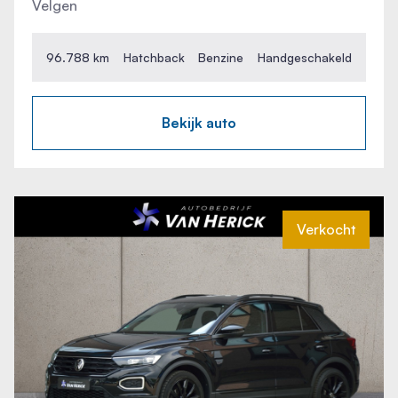
Start/stop systeem
Velgen
Startblokkering
96.788 km
Hatchback
Benzine
Handgeschakeld
Stuurwiel multifunctioneel
Bekijk auto
Stuurwiel verwarmd
Telefoonintegratie premium
Verkocht
Tractie Controle Systeem (TCS)
Uitwijk assistent
Verkeersbord detectie