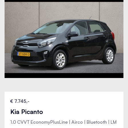
Parkeersensor voor
Regensensor
Rijstrooksensor met correctie
Roll Stability Control
Rondomzicht camera
Skiluik
€ 7.745,-
Kia Picanto
Spraakbediening
1.0 CVVT EconomyPlusLine | Airco | Bluetooth | LM