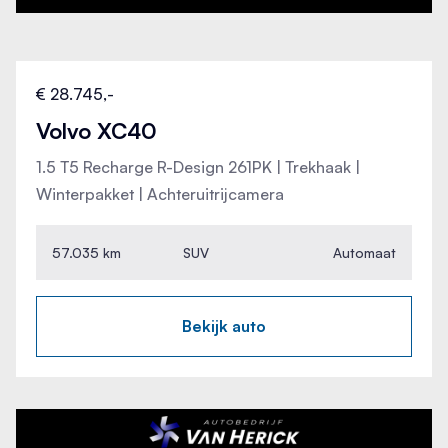
Breedte
LED dagrijverlichting
185 cm
Lederen bekleding
Hoogte
€ 28.745,-
143 cm
Volvo XC40
Lederen stuurwiel
Wielbasis
1.5 T5 Recharge R-Design 261PK | Trekhaak |
287 cm
Metallic lak
Winterpakket | Achteruitrijcamera
Multimedia-voorbereiding
57.035 km
SUV
Automaat
Navigatiesysteem
Bekijk auto
Oplaadmogelijkheid
Parkeersensor achter