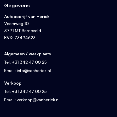
Gegevens
Met wie wilt u whatsappen?
Plan een afspraak
Autobedrijf van Herick
Veemweg 10
Bekijk de auto bij ons op de zaak
3771 MT Barneveld
Werkplaats whatsapp
Zoeken
KVK: 73494623
+316 13 70 95 64
Offerte aanvragen
Algemeen / werkplaats
Ontvang snel een offerte
Verkoop whatsapp
Tel:
+31 342 47 00 25
Email:
info@vanherick.nl
+316 13 76 91 91
Zoeken
Stel een vraag
Verkoop
Ontvang antwoord via e-mail
Tel:
+31 342 47 00 25
Bekijk ons aanbod
Bel met het team
Email:
verkoop@vanherick.nl
+31 342 47 00 25
Bel met het team