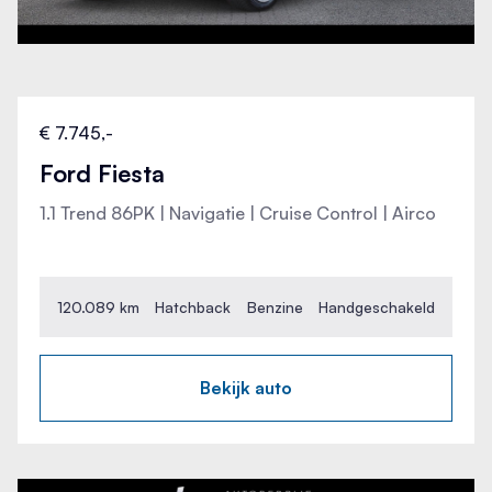
Startblokkering
Breedte
Stuur verstelbaar
cm
Hoogte
Stuurwiel multifunctioneel
€ 7.745,-
cm
Ford Fiesta
Tractie Controle Systeem (TCS)
Wielbasis
1.1 Trend 86PK | Navigatie | Cruise Control | Airco
257 cm
120.089 km
Hatchback
Benzine
Handgeschakeld
Bekijk auto