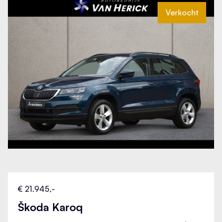
Verkeersbord detectie
Verkocht
Verwarmde voorruit
WiFi voorbereiding
€ 21.945,-
Škoda Karoq