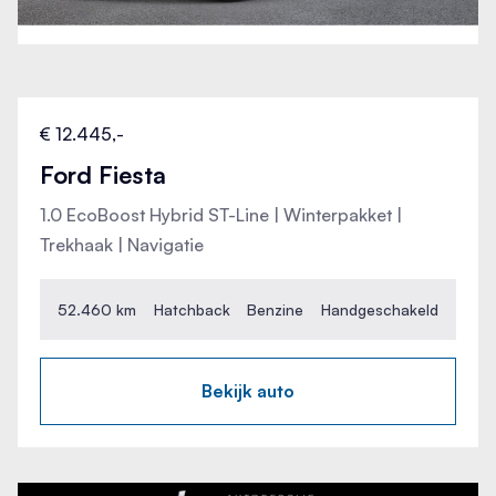
Spraakbediening
Breedte
181 cm
Start/stop systeem
€ 12.445,-
Hoogte
154 cm
Ford Fiesta
Startblokkering
1.0 EcoBoost Hybrid ST-Line | Winterpakket |
Wielbasis
Stuurbekrachtiging snelheidsafhankelijk
Trekhaak | Navigatie
259 cm
Stuurwiel multifunctioneel
52.460 km
Hatchback
Benzine
Handgeschakeld
Telefoonintegratie premium
Bekijk auto
Tractie Controle Systeem (TCS)