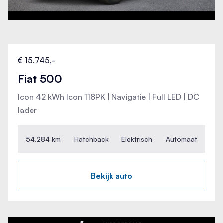
Tractie Controle Systeem (TCS)
Breedte
168 cm
Verkeersbord detectie
Hoogte
153 cm
Vermoeidheids herkenning
€ 15.745,-
Fiat 500
Wielbasis
Volledig digitaal instrumentenpaneel
232 cm
Icon 42 kWh Icon 118PK | Navigatie | Full LED | DC
lader
54.284 km
Hatchback
Elektrisch
Automaat
Bekijk auto