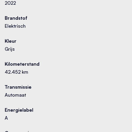
2022
Brandstof
Elektrisch
Kleur
Grijs
Airbag(s) hoofd voor
Merk
Fiat
Kilometerstand
Airbag(s) side voor
42.452 km
Model
500
Airbag bestuurder
Transmissie
Automaat
Uitvoering
Airbag passagier
Action 24 kWh | Carplay | Draadloze telefoonlader |
Energielabel
SOH 95% | BTW
A
Airco
Kleur exterieur