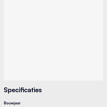
Achterbank in delen neerklapbaar
Airbag(s) hoofd achter
Airbag(s) hoofd voor
Airbag(s) side voor
Airbag bestuurder
Airbag passagier
Aluminium delen exterieur
Specificaties
Aluminium interieur afwerking
Bouwjaar