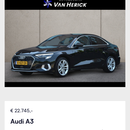
Stuurhulp
Stuurwiel multifunctioneel
Telefoonintegratie premium
Tractie Controle Systeem (TCS)
Uitwijk assistent
Verkeersbord detectie
€ 22.745,-
Volledig digitaal instrumentenpaneel
Audi A3