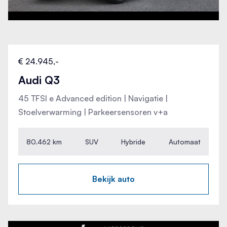
Breedte
S Line exterieur
cm
Sportonderstel
Hoogte
€ 24.945,-
cm
Sportstoelen
Audi Q3
Wielbasis
45 TFSI e Advanced edition | Navigatie |
264 cm
Sportstuur
Stoelverwarming | Parkeersensoren v+a
Start/stop systeem
80.462 km
SUV
Hybride
Automaat
Startblokkering
Bekijk auto
Stof/kunstlederen bekleding
Stuurbekrachtiging