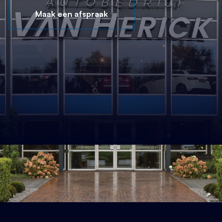
Verkoop whatsapp
Maak een afspraak
+316 13 76 91 91
Zoeken
Stel een vraag
Ontvang antwoord via e-mail
Bekijk ons aanbod
Bel met het team
+31 342 47 00 25
Bel met het team
+31 342 47 00 25