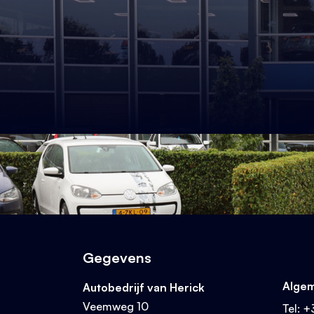
Stel een vraag
Ontvang antwoord via
Bel met het team
+31 342 47 
Bel met het team
+31 342 47 
Gegevens
Algem
Autobedrijf van Herick
Veemweg 10
Tel:
+