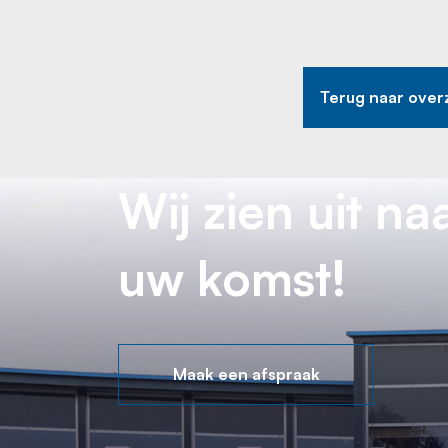
Terug naar over
Wij zien uit na
uw komst!
Plan een afspraa
Maak een afspraak
Bekijk de auto bij on
Werkplaats what
+316 13 70 95 64