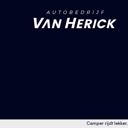
Ga naar de inhoud
Camper rijdt lekker.