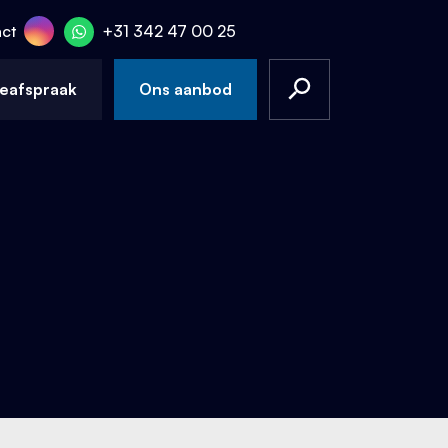
ct
+31 342 47 00 25
ceafspraak
Ons aanbod