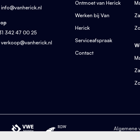
Ontmoet van Herick
Ma
:
info@vanherick.nl
Werken bij Van
Za
oop
Herick
Z
31 342 47 00 25
Serviceafspraak
:
verkoop@vanherick.nl
We
Contact
Ma
Za
Z
Algemene 