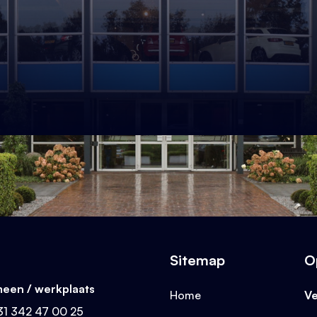
 e-mail
Zoeken
00 25
Bekijk ons aanbod
00 25
Sitemap
O
een / werkplaats
Home
V
31 342 47 00 25