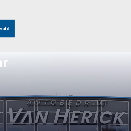
zicht
ar
Waar heeft u interesse in?
Met wie wilt u whatsappen?
k
Offerte aanvragen
Zoeken
s op de zaak
Ontvang snel een offerte
sapp
Verkoop whatsapp
+316 13 76 91 91